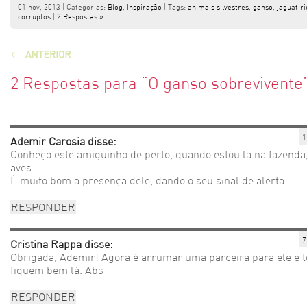
01 nov, 2013 | Categorias:
Blog
,
Inspiração
| Tags:
animais silvestres
,
ganso
,
jaguatiri
corruptos
|
2 Respostas »
2 Respostas
para “O ganso sobrevivente
1
Ademir Carosia
disse:
Conheço este amiguinho de perto, quando estou la na fazenda,
aves.
É muito bom a presença dele, dando o seu sinal de alerta
RESPONDER
7
Cristina Rappa
disse:
Obrigada, Ademir! Agora é arrumar uma parceira para ele e t
fiquem bem lá. Abs
RESPONDER