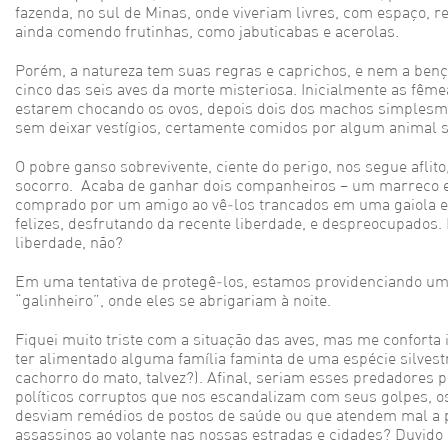
fazenda, no sul de Minas, onde viveriam livres, com espaço, 
ainda comendo frutinhas, como jabuticabas e acerolas.
Porém, a natureza tem suas regras e caprichos, e nem a bençã
cinco das seis aves da morte misteriosa. Inicialmente as fême
estarem chocando os ovos, depois dois dos machos simples
sem deixar vestígios, certamente comidos por algum animal si
O pobre ganso sobrevivente, ciente do perigo, nos segue aflito
socorro. Acaba de ganhar dois companheiros – um marreco 
comprado por um amigo ao vê-los trancados em uma gaiola 
felizes, desfrutando da recente liberdade, e despreocupados
liberdade, não?
Em uma tentativa de protegê-los, estamos providenciando um
“galinheiro”, onde eles se abrigariam à noite.
Fiquei muito triste com a situação das aves, mas me confort
ter alimentado alguma família faminta de uma espécie silvest
cachorro do mato, talvez?). Afinal, seriam esses predadores p
políticos corruptos que nos escandalizam com seus golpes, o
desviam remédios de postos de saúde ou que atendem mal a p
assassinos ao volante nas nossas estradas e cidades? Duvido 