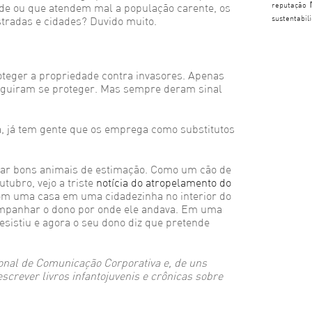
reputação
de ou que atendem mal a população carente, os
sustentabil
stradas e cidades? Duvido muito.
teger a propriedade contra invasores. Apenas
guiram se proteger. Mas sempre deram sinal
a, já tem gente que os emprega como substitutos
ar bons animais de estimação. Como um cão de
ubro, vejo a triste
notícia do atropelamento do
s em uma casa em uma cidadezinha no interior do
mpanhar o dono por onde ele andava. Em uma
resistiu e agora o seu dono diz que pretende
sional de Comunicação Corporativa e, de uns
screver livros infantojuvenis e crônicas sobre