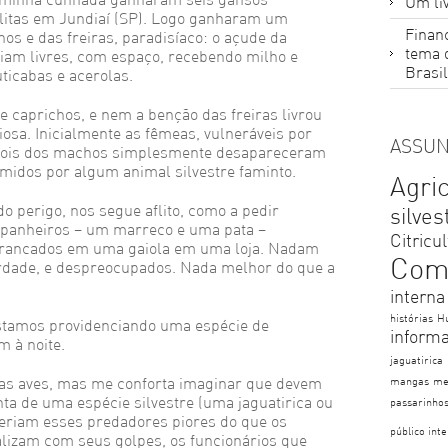
Um liv
itas em Jundiaí (SP). Logo ganharam um
Financ
hos e das freiras, paradisíaco: o açude da
tema 
riam livres, com espaço, recebendo milho e
Brasil
ticabas e acerolas.
 caprichos, e nem a benção das freiras livrou
iosa. Inicialmente as fêmeas, vulneráveis por
ASSUN
 dois dos machos simplesmente desapareceram
omidos por algum animal silvestre faminto.
Agri
do perigo, nos segue aflito, como a pedir
silves
panheiros – um marreco e uma pata –
Citricu
trancados em uma gaiola em uma loja. Nadam
Com
berdade, e despreocupados. Nada melhor do que a
interna
histórias
H
estamos providenciando uma espécie de
inform
m à noite.
jaguatirica
 das aves, mas me conforta imaginar que devem
mangas
me
ta de uma espécie silvestre (uma jaguatirica ou
passarinho
 seriam esses predadores piores do que os
público int
alizam com seus golpes, os funcionários que