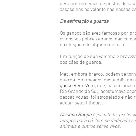
desviam remédios de postos de saú
assassinos ao volante nas nossas e
De estimação e guarda
Os gansos são aves famosas por pro
os nossos pobres amigos não conse
na chegada de alguém de fora.
Em função de sua valentia e bravez
dos cães de guarda.
Mas, embora bravos, podem se torn
guarda. Em meados deste mês de out
ganso Vem-Vem
, que, há oito ano
Rio Grande do Sul, acostumava aco
dessas voltas, foi atropelado e não 
adotar seus filhotes.
Cristina Rappa
é jornalista, profis
tempos para cá, tem se dedicado a e
animais e outros seres vivos.