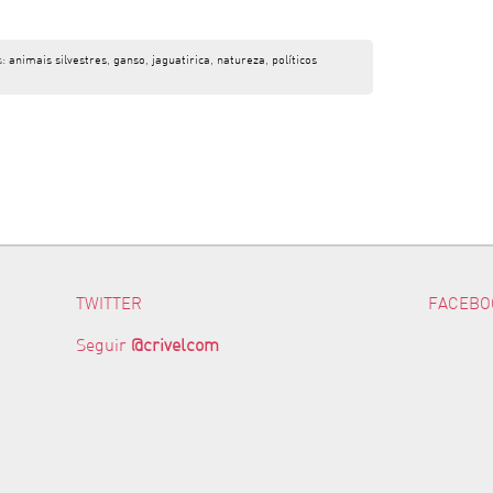
s:
animais silvestres
,
ganso
,
jaguatirica
,
natureza
,
políticos
TWITTER
FACEBO
Seguir
@crivelcom