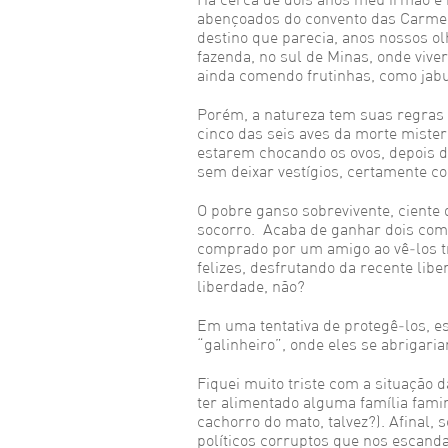
abençoados do convento das Carmel
destino que parecia, anos nossos ol
fazenda, no sul de Minas, onde vive
ainda comendo frutinhas, como jabu
Porém, a natureza tem suas regras e
cinco das seis aves da morte mister
estarem chocando os ovos, depois
sem deixar vestígios, certamente c
O pobre ganso sobrevivente, ciente 
socorro. Acaba de ganhar dois com
comprado por um amigo ao vê-los 
felizes, desfrutando da recente li
liberdade, não?
Em uma tentativa de protegê-los, 
“galinheiro”, onde eles se abrigaria
Fiquei muito triste com a situação
ter alimentado alguma família famin
cachorro do mato, talvez?). Afinal,
políticos corruptos que nos escand