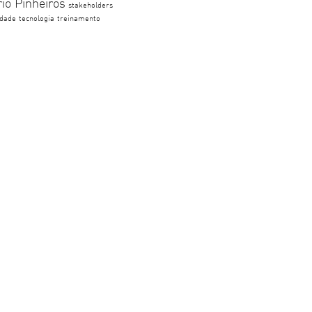
rio Pinheiros
stakeholders
idade
tecnologia
treinamento