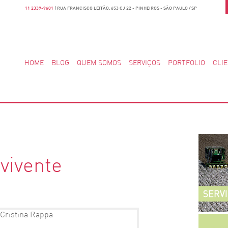
11 2339-9601
| RUA FRANCISCO LEITÃO, 653 CJ 22 - PINHEIROS - SÃO PAULO / SP
HOME
BLOG
QUEM SOMOS
SERVIÇOS
PORTFOLIO
CLI
vivente