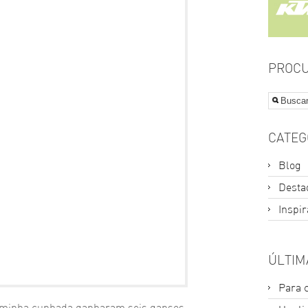
PROCU
CATEG
Blog
Desta
Inspi
ÚLTIM
Para 
e minha cunhada ganharam seis gansos