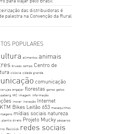
ro para viajar pelo Brasil
eirização das distribuidoras é
de palestra na Convenção da Rural
TOS POPULARES
cultura
animais
alimentos
tres
Centro de
bruxas
campo
ltura
ciclovia
cidade grande
unicação
comunicação
florestas
corujas
engajar
ganso
gatos
usaberg
IAC
imagem
informação
ações
Internet
inovar
inovação
KTM Bikes
Leitão 653
macaquinhos
mídias sociais
natureza
nsagens
Projeto Mucky
s
plantio direto
pássaros
redes sociais
erno
Reciclick