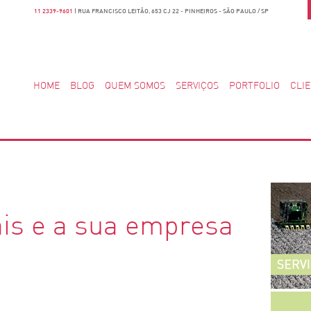
11 2339-9601
| RUA FRANCISCO LEITÃO, 653 CJ 22 - PINHEIROS - SÃO PAULO / SP
HOME
BLOG
QUEM SOMOS
SERVIÇOS
PORTFOLIO
CLI
ais e a sua empresa