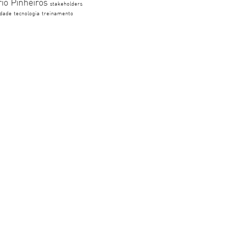
rio Pinheiros
stakeholders
idade
tecnologia
treinamento