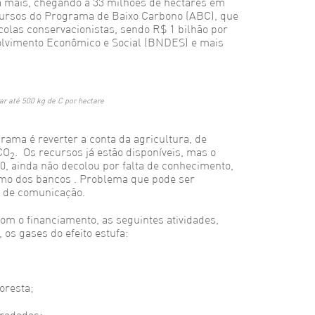
a mais, chegando a 33 milhões de hectares em
cursos do Programa de Baixo Carbono (ABC), que
ícolas conservacionistas, sendo R$ 1 bilhão por
lvimento Econômico e Social (BNDES) e mais
ar até 500 kg de C por hectare
grama é reverter a conta da agricultura, de
CO
. Os recursos já estão disponíveis, mas o
2
, ainda não decolou por falta de conhecimento,
como dos bancos . Problema que pode ser
de comunicação.
m o financiamento, as seguintes atividades,
os gases do efeito estufa:
oresta;