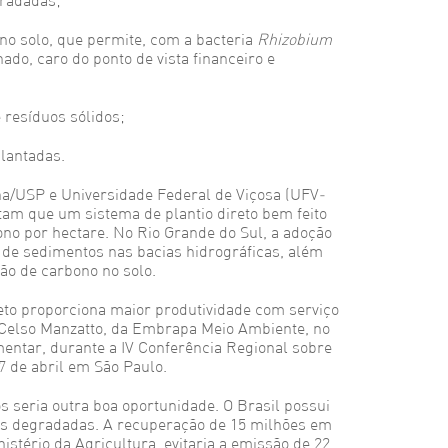
radadas;
no solo, que permite, com a bacteria
Rhizobium
nado, caro do ponto de vista financeiro e
resíduos sólidos;
lantadas.
/USP e Universidade Federal de Viçosa (UFV-
ntam que um sistema de plantio direto bem feito
ono por hectare. No Rio Grande do Sul, a adoção
 de sedimentos nas bacias hidrográficas, além
ão de carbono no solo.
reto proporciona maior produtividade com serviço
 Celso Manzatto, da Embrapa Meio Ambiente, no
mentar, durante a IV Conferência Regional sobre
7 de abril em São Paulo.
 seria outra boa oportunidade. O Brasil possui
ns degradadas. A recuperação de 15 milhões em
istério da Agricultura, evitaria a emissão de 22