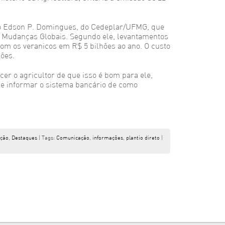
do Edson P. Domingues, do Cedeplar/UFMG, que
 Mudanças Globais. Segundo ele, levantamentos
om os veranicos em R$ 5 bilhões ao ano. O custo
ões.
cer o agricultor de que isso é bom para ele,
 de informar o sistema bancário de como
ação
,
Destaques
| Tags:
Comunicação
,
informações
,
plantio direto
|