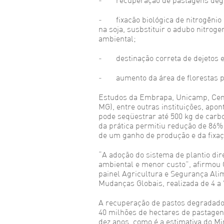
- recuperação de pastagens deg
- fixacão biológica de nitrogênio 
na soja, susbstituir o adubo nitroge
ambiental;
- destinação correta de dejetos e 
- aumento da área de florestas p
Estudos da Embrapa, Unicamp, Cena
MG), entre outras instituições, apo
pode seqüestrar até 500 kg de carb
da prática permitiu redução de 86%
de um ganho de produção e da fixaç
“A adoção do sistema de plantio di
ambiental e menor custo”, afirmou
painel Agricultura e Segurança Ali
Mudanças Globais, realizada de 4 a 
A recuperação de pastos degradados
40 milhões de hectares de pastage
dez anos, como é a estimativa do Min