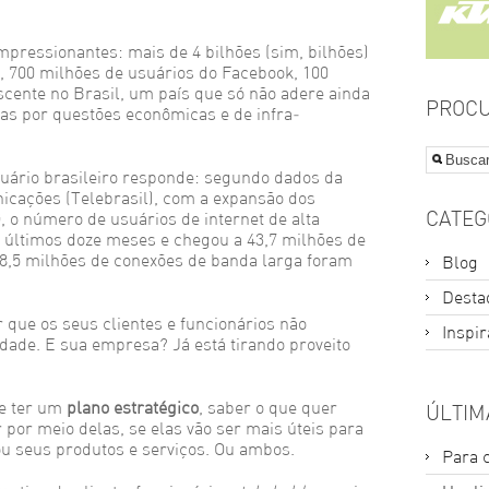
mpressionantes: mais de 4 bilhões (sim, bilhões)
 700 milhões de usuários do Facebook, 100
cente no Brasil, um país que só não adere ainda
PROCU
as por questões econômicas e de infra-
suário brasileiro responde: segundo dados da
icações (Telebrasil), com a expansão dos
CATEG
G, o número de usuários de internet de alta
 últimos doze meses e chegou a 43,7 milhões de
1, 8,5 milhões de conexões de banda larga foram
Blog
Desta
 que os seus clientes e funcionários não
Inspi
dade. E sua empresa? Já está tirando proveito
ve ter um
plano estratégico
, saber o que quer
ÚLTIM
por meio delas, se elas vão ser mais úteis para
ou seus produtos e serviços. Ou ambos.
Para 