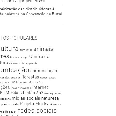
ro para viajar pelo Brasil
eirização das distribuidoras é
de palestra na Convenção da Rural
TOS POPULARES
cultura
animais
alimentos
tres
Centro de
bruxas
campo
ltura
ciclovia
cidade grande
unicação
comunicação
florestas
corujas
engajar
ganso
gatos
usaberg
IAC
imagem
informação
ações
Internet
inovar
inovação
KTM Bikes
Leitão 653
macaquinhos
mídias sociais
natureza
nsagens
Projeto Mucky
s
plantio direto
pássaros
redes sociais
erno
Reciclick