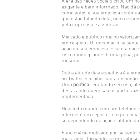
A era das redes sociais criou um nov
exigente e bem informado. Não dá pa
como antes e sua empresa continua
que estão falando dela, nem respo
pela imprensa e assim vai.
Mercado e público interno valoriza
em respeito. O funcionário se sente
ação da sua empresa. E se ela não s
risco muito grande. E uma pena, p
mesmos.
Outra atitude desrespeitosa é a em
ou Twitter e proibir seus funcionár
Uma
política
regulando seu uso, ale
destacando quem são os porta-voze
implementada.
Hoje todo mundo com um telefone c
internet é um repórter em potencia
só dependendo da ação e atitude da
Funcionário motivado por se sentir
mais vigor, tornando-se um valioso