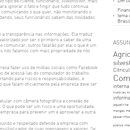
o tipo de cliente, funcionário,
stakeholder
, mais
Um liv
ra ignorar o fato e fingir que tudo continua
Financ
 comunicando o que quer, não monitorando o
tema 
ndendo, seus funcionários sabem das novidades
Brasil
m a transparência nas informações. Ela traduz
 valorizado por ser o primeiro a saber de uma
ASSUN
e comunicar, outros falarão por ela, o que é um
ois nós falamos com mais propriedade de nós
Agri
silves
presa fazer uso de mídias sociais como Facebook
Citricu
ios de acessá-las do computador do trabalho.
Com
rtando para riscos e responsabilidades, e
s que falam oficialmente pela empresa deve ser
interna
histórias
H
inform
elular com câmera fotográfica e conexão de
jaguatirica
l. O que pode ser um risco e uma oportunidade,
mangas
me
 empresa para prevenir um e aproveitar a outra.
passarinho
 ouvido e respeitado defende a empresa com
público int
 multiplicador de suas mensagens e valores. Se