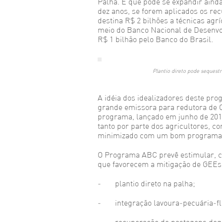
Palha. E que pode se expandir aind
dez anos, se forem aplicados os re
destina R$ 2 bilhões a técnicas agr
meio do Banco Nacional de Desenvo
R$ 1 bilhão pelo Banco do Brasil.
Plantio direto pode sequestr
A idéia dos idealizadores deste pro
grande emissora para redutora de 
programa, lançado em junho de 2010
tanto por parte dos agricultores, 
minimizado com um bom programa 
O Programa ABC prevê estimular, co
que favorecem a mitigação de GEEs, 
- plantio direto na palha;
- integração lavoura-pecuária-fl