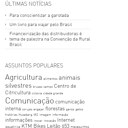
ÚLTIMAS NOTÍCIAS
Para conscientizar a garotada
Um livro para viajar pelo Brasil
Financeirização das distribuidoras é
tema de palestra na Convenção da Rural
Brasil
ASSUNTOS POPULARES
Agricultura
animais
alimentos
silvestres
Centro de
bruxas
campo
Citricultura
ciclovia
cidade grande
Comunicação
comunicação
interna
florestas
corujas
engajar
ganso
gatos
histórias
Husaberg
IAC
imagem
informação
informações
Internet
inovar
inovação
KTM Bikes
Leitão 653
jaguatirica
macaquinhos