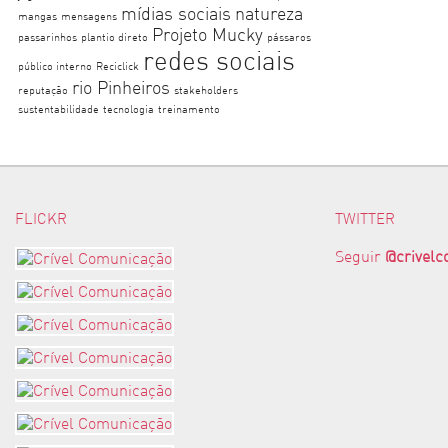
mídias sociais
natureza
mangas
mensagens
Projeto Mucky
passarinhos
plantio direto
pássaros
redes sociais
público interno
Reciclick
rio Pinheiros
reputação
stakeholders
sustentabilidade
tecnologia
treinamento
FLICKR
TWITTER
Seguir
@crivel