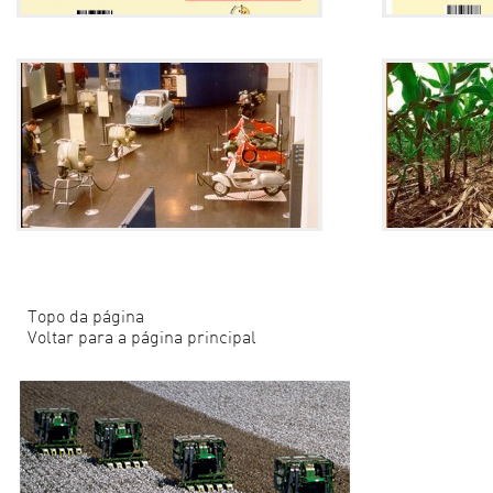
PRESERVAR HISTÓRIA AJUDA
COMUNICAÇ
EMPRESA A INOVAR E ENGAJAR
BAIXO CAR
Blog
+
Crível Comunicação
+
Destaques
Blog
+
Crível 
Topo da página
Voltar para a página principal