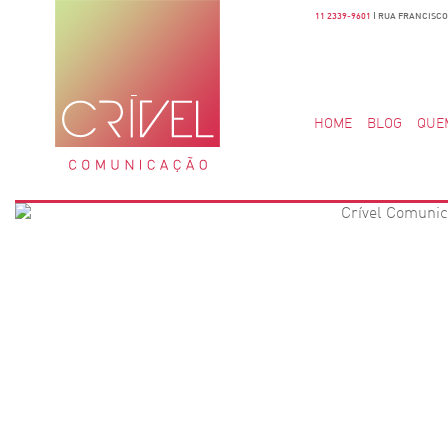
11 2339-9601
| RUA FRANCISCO 
HOME
BLOG
QUE