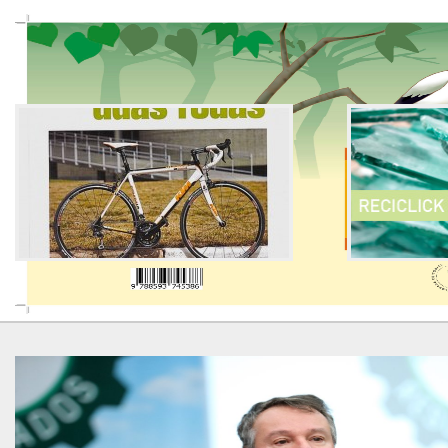
KTM BIKES NA REVISTA VO2 MAX
PORTFOLIO:
FLICKR
TWITTER
Seguir
@crivel