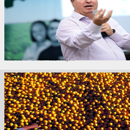
Fotos: Delfim Martins / Pulsar Imagens
NAVEGAÇÃO RÁPIDA
ARTIGOS RECENTES
HOME
Para conscientizar a garotada
BLOG
QUEM SOMOS
Um livro para viajar pelo Brasil
SERVIÇOS
PORTIFOLIO
Financeirização das distribuidoras
CLIENTES
tema de palestra na Convenção da
CONTATO
Rural Brasil